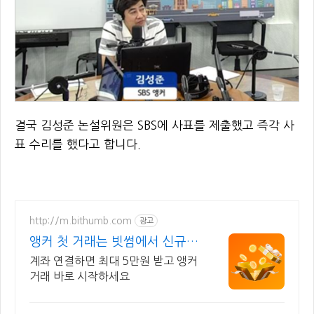
결국 김성준 논설위원은 SBS에 사표를 제출했고 즉각 사
표 수리를 했다고 합니다.
http://m.bithumb.com
광고
앵커 첫 거래는 빗썸에서 신규
가입 시 5만원 혜택
계좌 연결하면 최대 5만원 받고 앵커
거래 바로 시작하세요