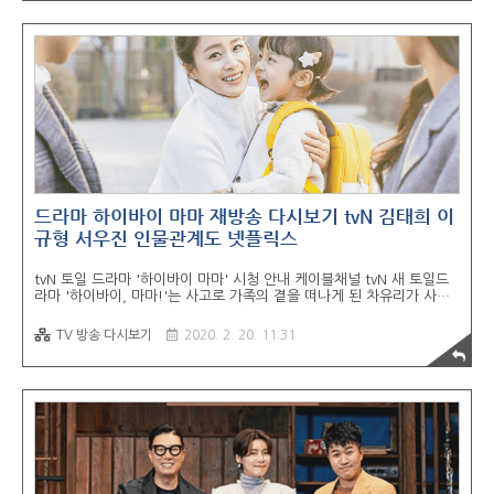
컬, 팝페라, 국악, 케이팝 보컬리스트가 주로 출연했다면 이번 팬텀싱어
3에서는 팝, 록, 힙합, 재즈, 민요, 라틴 등 다양한 음악 장르와 모집 대
상을 대폭 넓혀서 역대급 스케일을 자랑합니다. 이번 팬텀싱어3는 글로
벌 오디션까지 진행되어 엄청난 실력자들이 기다리고 있습니다. 누가 우
승을 차지하게 될지..
드라마 하이바이 마마 재방송 다시보기 tvN 김태희 이
규형 서우진 인물관계도 넷플릭스
tvN 토일 드라마 '하이바이 마마' 시청 안내 케이블채널 tvN 새 토일드
라마 '하이바이, 마마!'는 사고로 가족의 곁을 떠나게 된 차유리가 사별
의 아픔을 딛고 새 인생을 시작한 남편 조강화와 딸 앞에 다시 나타나면
서 벌어지는 고스트 엄마의 49일 리얼 환생 스토리입니다. 하이바이 마
TV 방송 다시보기
2020. 2. 20. 11:31
마느 tvN 온에어 또는 무료티비 다시보기 사이트를 이용하시기 바랍니
다. 본방송 시청과 재방송 다시보기 정보를 아래에서 확인하실 수 있습
니다. 함께 읽으면 도움되는 추천 포스트 ● 웨이브 무료티비 다시보기
● 넷플릭스 할인 꿀팁 ▶ 오랜만에 배우 김태희를 브라운관에서 만날
수 있게 되었습니다. 호불호가 있지만 여전한 미모를 과시하는 김태희가
이번 드라마에서는 어떤 연기를 펼칠지도 기대가 됩니다. 그리고 믿고보
는 배우 이규형..