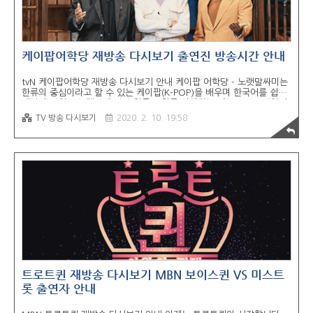
케이팝어학당 재방송 다시보기 출연진 방송시간 안내
tvN 케이팝어학당 재방송 다시보기 안내 케이팝 어학당 - 노랫말싸미는
한류의 중심이라고 할 수 있는 케이팝(K-POP)을 배우며 한국어를 쉽고
재밌게 익히고 노랫말에 담긴 한국 문화를 이해하는 예능 프로그램입니
다. 방송시청은 tvN 온에어 와 무료티비 다시보기를 통해 시청하실 수
TV 방송 다시보기
2020. 2. 10. 19:58
있습니다. 방송시간 - 2020년 2월 10일부터 매주 월요일 저녁 8시 10
분 출연진 - 장도연, 이상민, 김종민 프로그램 소개 케이팝 처돌이 오국
인들이 모여 케이팝으로 한국어와 한국 문화를 배우는 버라이어티 쇼 해
당 프로그램은 매회 인기 가수들이 일일 강사로 직접 출연하고 케이팝을
좋아하는 10명의 외국인 수강생들을 위해 자신의 노래 강의를 펼칩니
다. 여러 국적의 외국인 출연진은 노래를 통해서 한국 문화를 간접 체험
할 수 ..
트로트퀸 재방송 다시보기 MBN 보이스퀸 VS 미스트
롯 출연자 안내