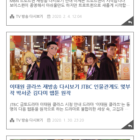
MBN 트로트퀸 재방송 다시보기 안내 이제는 트로트퀸이 시작합니다.
보이스퀸이 종영해서 아쉬울만도 하지만 트로트퀸으로 새롭게 시작합니
다. MC 김용만이 진행하는 트로트퀸을 통해 다시 한 번 트로트의 향연
을 맛보시기 바랍니다. 해당 방송은 MBN 온에어 또는 무료티비 다시보
TV 방송 다시보기
2020. 2. 4. 12:04
기 사이트를 통해 시청하실 수 있습니다. 함께 읽으면 도움되는 추천 포
스트 ● http://bit.ly/WAVVE_TIP 웨이브 WAVVE 이용방법 무료티비
다시보기 3개월 100원 할인꿀팁 웨이브 WAVVE 이용방법 총정리 전
세계적으로 OTT플랫폼 전쟁이 벌어지고 있습니다. 넷플릭스의 점유율
이 점차 높아지고 있는 가운데 애플TV, 디즈니+ 등이 론칭되고 있는데
요. 국내에서는 왓챠플레이가 있는데요... hkloveme.tistory.c..
이태원 클라쓰 재방송 다시보기 JTBC 인물관계도 몇부
작 박서준 김다미 웹툰 원작
JTBC 금토드라마 이태원 클라스 시청 안내 드라마 '이태원 클라쓰'는 동
명의 다음 웹툰을 원작으로 하는 드라마로 불합리한 세상 속, 고집과 객
기로 뭉친 청춘들의 힙한 반란을 그리는 코믹 로맨스 드라마입니다. 박
서준 김다미 권나라가 주연으로 나오는 드라마로 2020년 가장 기대되
TV 방송 다시보기
2020. 1. 30. 23:20
는 드라마라고 볼 수 있습니다. 이태원 클라쓰를 시청하시려면 JTBC 온
에어 를 이용하시거나 무료티비 다시보기 사이트 를 통해 시청하실 수
있습니다. 본문 하단의 링크를 확인하시기 바랍니다. 함께 읽으면 도움
되는 추천 포스트 ● http://bit.ly/WAVVE_TIP 웨이브 WAVVE 이용