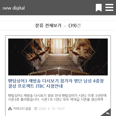
new digital
분류 전체보기
→
(39)
건
팬텀싱어3 재방송 다시보기 참가자 명단 남성 4중창
결성 프로젝트 JTBC 시청안내
팬텀싱어3 재방송 다시보기 정보 안내 팬텀싱어가 시즌2 이후 3년만에
시즌3로 돌아왔습니다. 시즌1과 시즌2 모두 역대급 시즌을 갱신하며 시
청자들의 엄청난 사랑을 받았는데요. 많은 사람들에게 감동과 기쁨을 준
팬텀싱어는 척박한 국내 크로스오버 무대에서 화제와 인기를 견인했다
카테고리 없음
2020. 4. 10. 16:07
는 평가를 받는 프로그램입니다. 무려 3년만에 방영이 되는 팬텀싱어3
는 시즌 최초로 유럽 오디션을 개최했을 뿐 아니라, 그동안 성악, 뮤지