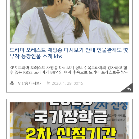
방법 무료티비 다시보기 3개월 100원 할인꿀팁 웨이브 WAVVE 이용
방법 총정리 전 세계적으로 OTT플랫폼 전쟁이 벌어지고 있습니다. 넷
플..
드라마 포레스트 재방송 다시보기 안내 인물관계도 몇
부작 등장인물 소개 kbs
KBS 드라마 포레스트 재방송 다시보기 정보 수목드라마의 강자라고 할
수 있는 KBS2 드라마가 99억의 여자 후속으로 드라마 포레스트를 방영
합니다. 박해진과 조보아가 주연으로 나오는 로맨스 드라마입니다. 해당
방송 시청은 KBS 온에어 와 무료티비 다시보기 사이트에서 하실 수 있
TV 방송 다시보기
2020. 1. 29. 00:15
습니다. 아래 내용을 참고해 주세요. 함께 읽으면 도움되는 추천 포스트
● WAVVE 무료티비 실시간 다시보기 안내 ● 쿠쿠티비 무료 시청 바
로가기 ● KBS 온에어 무료 시청 로그인 없이 ▶ 드라마 포레스트 소개
KBS2 새 수목드라마 '포레스트'는 심장 빼곤 다 가진 남자와 심장 빼곤
다 잃은 여자가 신비로운 숲에서 만나 자신과 숲의 비밀을 파헤쳐 가는
강제 산골 동거 로맨스 드라마입니다. 포레스트는 미지의 미령 숲을 배
경으..