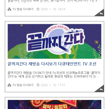
열립니다. 2020년 새해 첫 UFC 경기입니다. 코너 맥그리거가 1년 3개
월만에 옥타곤에 오르는 경기입니다. 맥그리거의 상대는 도널드 세로니
입니다. 해당 경기 중계는 SPOTV ON, SPOTV NOW에서 생중계 됩니
TV 방송 다시보기
2020. 1. 18. 18:24
다. 무료 시청은 스포츠라이브 실시간 사이트에서 시청하실 수 있습니
다. 코너 맥그리거와 도널드 세로니의 경기는 19일 오전 8시 30분에 언
더카드부터 메인카드까지 2020년 새해 첫 경기로 열립니다. 악동 코너
맥그리거의 복귀전이 2020년 새해 첫 UFC 경기로 진행됩니다. 지난
2018년도 대회였던 UFC229에서 하빕 누르마고메도프와의 라이트급
타이틀전 매치에서 패배한 뒤 1년 3개월만의 옥타곤 복귀라고 ..
끝까지간다 재방송 다시보기 다큐테인먼트 TV 조선
끝까지간다 재방송 다시보기 안내 TV조선의 신규예능프로그램 '끝까지
간다'는 세계 곳곳 신기하고 놀라운 현상과 때로는 드라마보다 더 드라
마틱한 다큐멘터리의 현실 상황 속으로 예능인들이 들어가 그 실체를 끝
까지 파악하고 직접체험하는 내용입니다. 해당 방송 시청은 TV 조선 온
TV 방송 다시보기
2020. 1. 10. 17:57
에어 와 무료티비 다시보기 사이트를 통해 시청하실 수 있습니다. 끝까
지 간다 프로그램 방송은 신동엽이 진행을 맡았습니다. 해발 2,900미
터, 가파른 70도 경사의 험한 산을 넘어, 3시간 동안의 위험한 등굣길을
마다하지 않고 학교에 가는 아이들! 아무도 없는 정글 속에서, 돈 한 푼
들이지 않고, 맨손으로 수영장을 짓고 럭셔리한 야생라이프를 즐기는 사
람들도 있다. 그러가하면 아직도 세계 곳곳에서는 자유를 찾아 목숨을