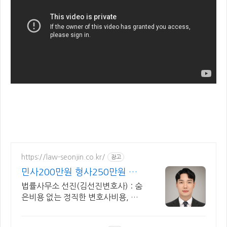
https://law-seonjin.co.kr/
광고
민사200만원 형사250만원 변
호사선임비용 수임료 정찰제
법률사무소 선진(김선진변호사) : 숨
은비용 없는 정직한 변호사비용, 수
임료 정찰제 정직한 변호사, 합리적
인 가성비로 최고의 결과를 만나보세