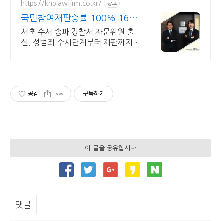
요.
https://knplawfirm.co.kr/
광고
국민참여재판승률 100% 16년
차파트너변호사 직접상담
서초 수서 송파 경찰서 자문위원 출
신. 성범죄 수사단계부터 재판까지
밀착 변호
공감
구독하기
이 글을 공유합시다
댓글