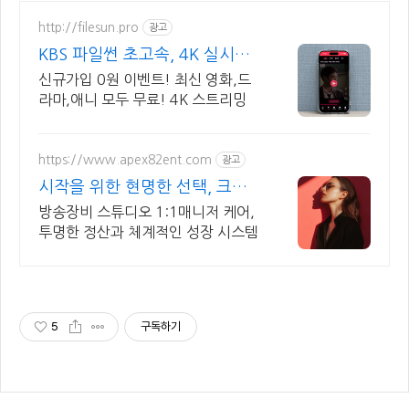
http://filesun.pro
광고
KBS 파일썬 초고속, 4K 실시간
보기!
신규가입 0원 이벤트! 최신 영화,드
라마,애니 모두 무료! 4K 스트리밍
https://www.apex82ent.com
광고
시작을 위한 현명한 선택, 크리
에이터, BJ 상시 모집
방송장비 스튜디오 1:1매니저 케어,
투명한 정산과 체계적인 성장 시스템
5
구독하기