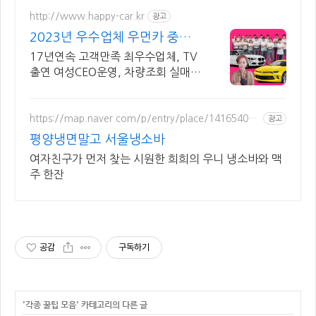
http://www.happy-car.kr
광고
2023년 우수업체 우먼카 중고
차는 최우수모범업체에서!
17년연속 고객만족 최우수업체, TV
출연 여성CEO운영, 차량조회 실매물
5만대 2009~2023년 우수 고객만
족 업체 "네티즌 선정 최우수 홈페이
지"
https://map.naver.com/p/entry/place/141654083
광고
4
평양냉면말고 서울냉소바
여자친구가 먼저 찾는 시원한 희희의 우니 냉소바와 맥
주 한잔
공감
구독하기
'
각종 꿀팁 모음
' 카테고리의 다른 글